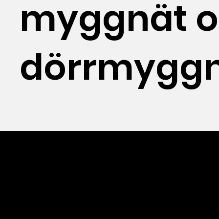
myggnät 
dörrmyggn
VÅR PVC-