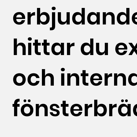
erbjudand
hittar du e
och intern
fönsterbrä