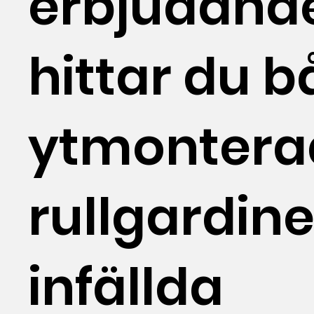
erbjudand
hittar du 
ytmontera
rullgardin
infällda