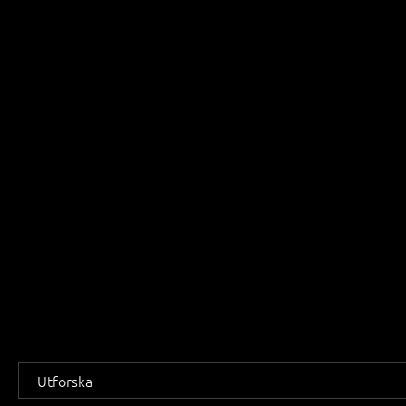
FÖNSTERKA
G
Utforska all
våra lösnin
Utforska