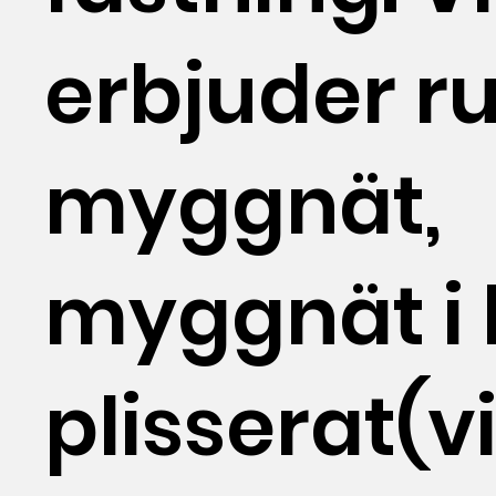
erbjuder r
myggnät,
myggnät i 
plisserat(vi