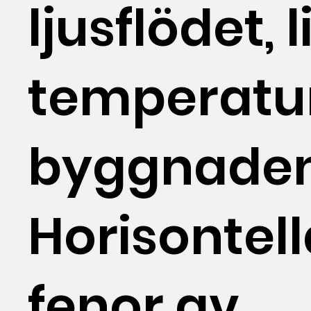
ljusflödet,
temperature
byggnaden
Horisontell
fenor av