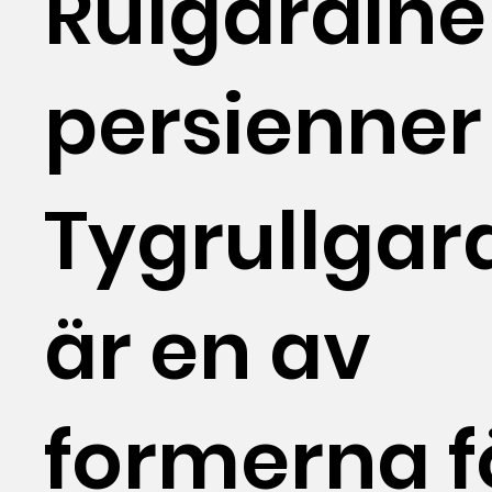
Rulgardine
persienner
Tygrullgar
är en av
formerna f