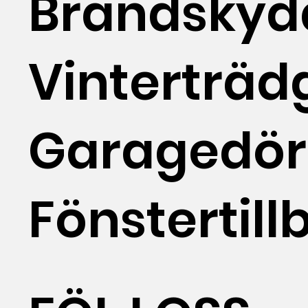
Brandskyd
Vinterträd
Garagedör
Fönstertill