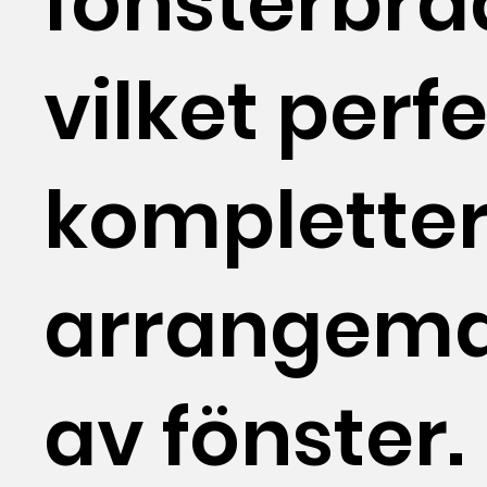
fönsterbrä
vilket perf
komplette
arrangem
av fönster. 