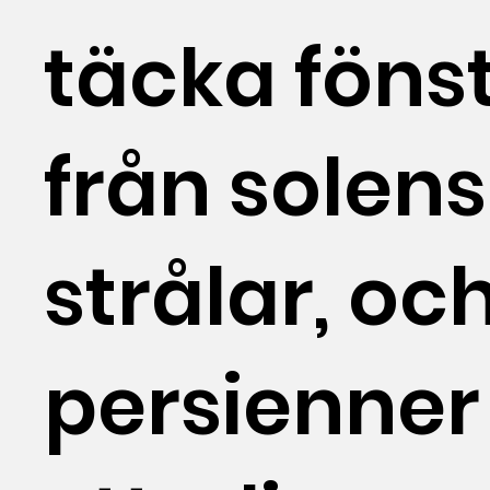
täcka föns
från solens
strålar, oc
persienner