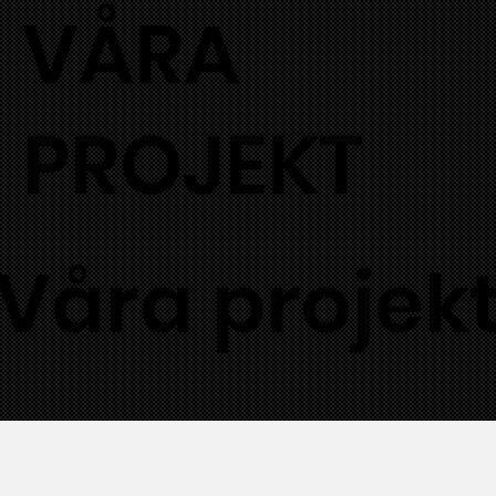
VÅRA
PROJEKT
Våra projek