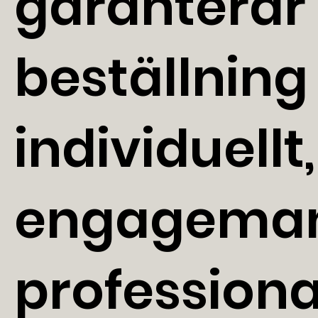
garanterar 
beställnin
individuellt
engageman
professiona