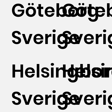
Göteborg
Göte
Sverige
Sveri
Helsingbo
Hels
Sverige
Sveri