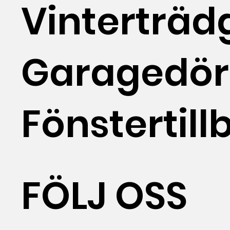
Vinterträd
Garagedör
Fönstertill
FÖLJ OSS