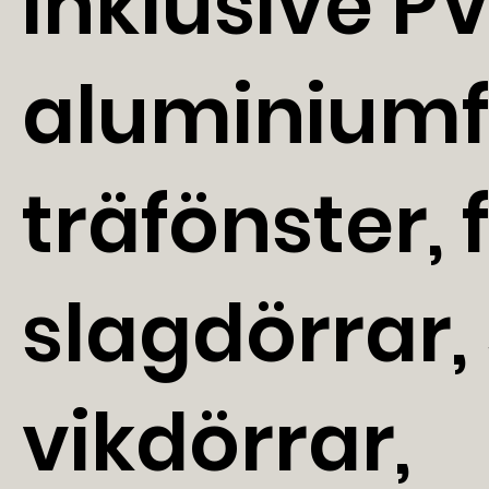
inklusive P
aluminiumf
träfönster, 
slagdörrar, 
vikdörrar,