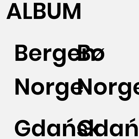
ALBUM
Bergen
Bø
Norge
Norg
Gdańsk
Gdań