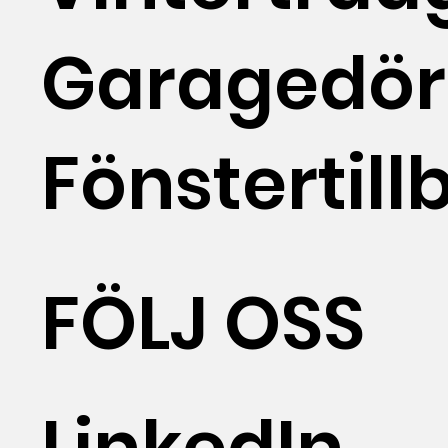
Garagedör
Fönstertill
FÖLJ OSS
LinkedIn