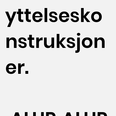
yttelsesko
nstruksjon
er.
AL