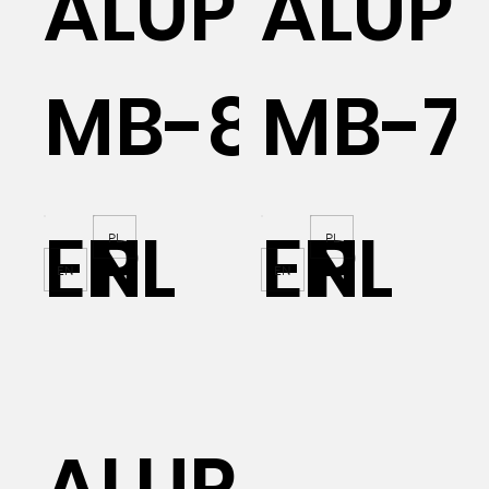
ALUPROF
ALUP
MB-86EI
MB-78
EN
PL
EN
PL
PL
PL
EN
EN
AL
ALUPROF