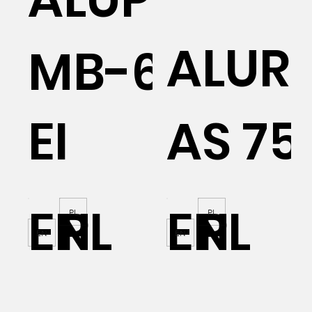
ALUR
MB-60E
EI
AS 75
EN
PL
EN
PL
PL
PL
EN
EN