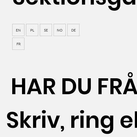
EN
PL
SE
NO
DE
FR
HAR DU FR
Skriv, ring el