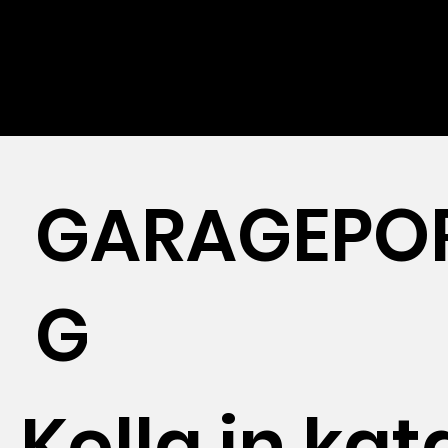
GARAGEPO
G
Kolla in ka