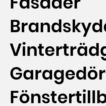
Fasader
Brandskyd
Vinterträd
Garagedör
Fönstertill