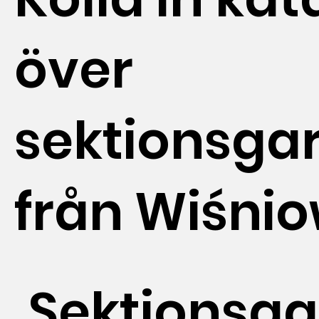
över
sektionsga
från Wiśnio
Sektionsg