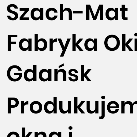
Szach-Mat
Fabryka Ok
Gdańsk
Produkuje
okna i