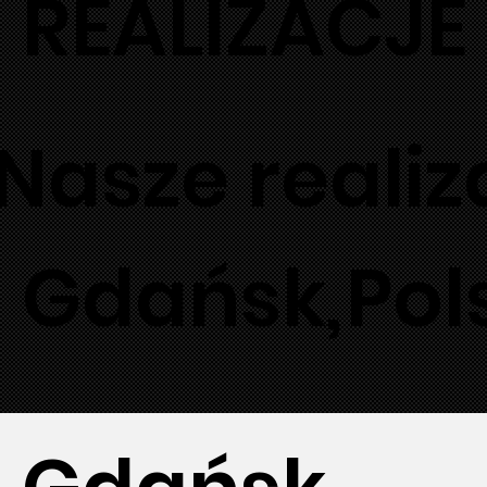
REALIZACJE
Nasze realiz
Gdańsk
,
Pol