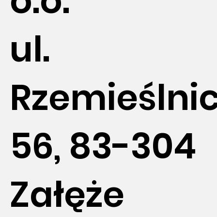
o.o.
ul.
Rzemieślni
56, 83-304
Załęże