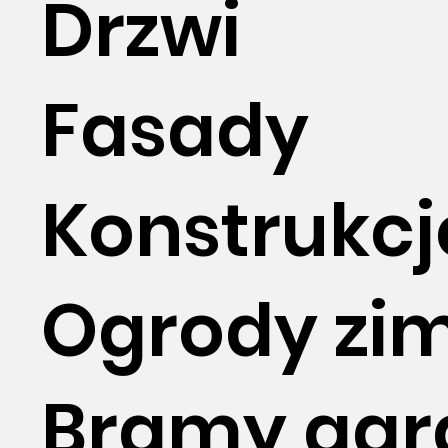
Drzwi
Fasady
Konstrukcj
Ogrody zi
Bramy gar