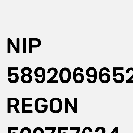
NIP
589206965
REGON