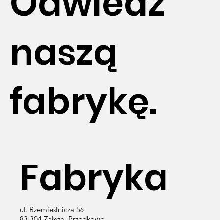
Odwiedź
naszą
fabrykę.
Fabryka
ul. Rzemieślnicza 56
83-304 Załęże, Przodkowo