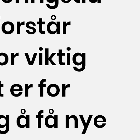
forstår
r viktig
 er for
g å få nye