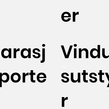
er
arasj
Vind
porte
Mer
sutst
r