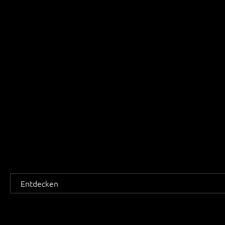
Entdecken 
alle unsere
Lösungen.
Entdecken