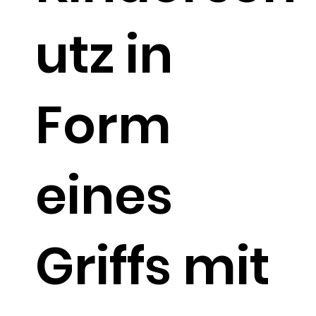
utz in
Form
eines
Griffs mit